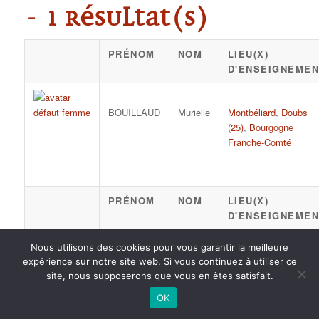
- 1 résultat(s)
PRÉNOM
NOM
LIEU(X)
D'ENSEIGNEMEN
BOUILLAUD
Murielle
Montbéliard
,
Doubs
(25)
,
Bourgogne
Franche-Comté
PRÉNOM
NOM
LIEU(X)
D'ENSEIGNEMEN
Nous utilisons des cookies pour vous garantir la meilleure
expérience sur notre site web. Si vous continuez à utiliser ce
site, nous supposerons que vous en êtes satisfait.
2015 anPad - Réalisation
Ticoët
OK
Mentions Légales
Nous écrire