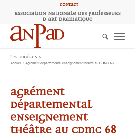
Contact
A
ssociation
N
ationale des
P
rofesseurs
d'
A
rt
D
ramatique
Les adhérents
Accueil
/
Agrément départemental enseignement théâtre au CDMC 68
Agrément
départemental
enseignement
théâtre au CDMC 68