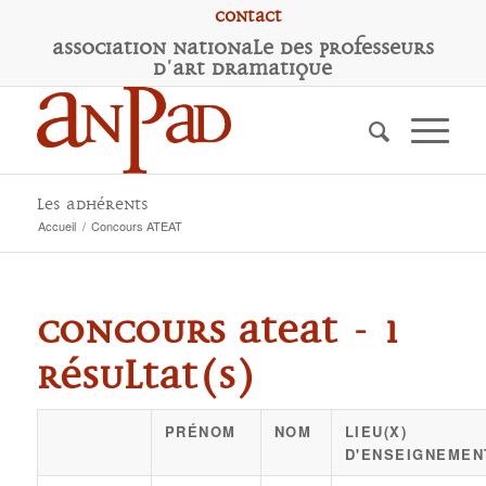
Contact
A
ssociation
N
ationale des
P
rofesseurs
d'
A
rt
D
ramatique
Les adhérents
Accueil
/
Concours ATEAT
Concours ATEAT - 1
résultat(s)
PRÉNOM
NOM
LIEU(X)
D'ENSEIGNEMEN