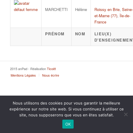
MARCHETTI
Hélène
Roissy en Brie
,
Seine-
et-Marne (77)
,
Île-de-
France
PRÉNOM
NOM
LIEU(X)
D'ENSEIGNEMEN
2015 anPad - Réalisation
Ticoët
Mentions Légales
Nous écrire
Nous utilisons des cookies pour vous garantir la meilleure
expérience sur notre site web. Si vous continuez à utiliser ce
site, nous supposerons que vous en êtes satisfait.
OK