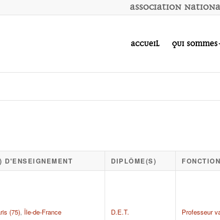
A
ssociation
N
ation
Accueil
Qui sommes
X) D'ENSEIGNEMENT
DIPLÔME(S)
FONCTION
ris (75)
,
Île-de-France
D.E.T.
Professeur v