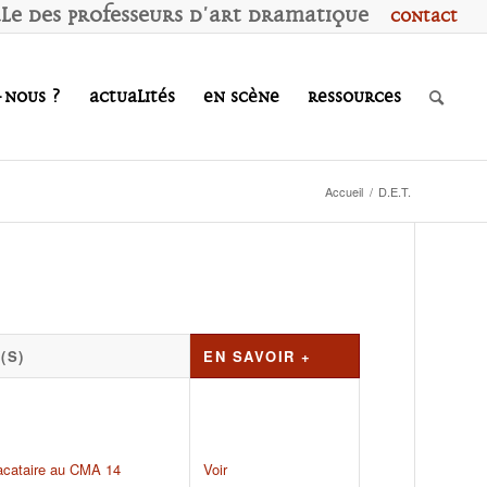
ale des
P
rofesseurs d'
A
rt
D
ramatique
Contact
-nous ?
Actualités
En scène
Ressources
Accueil
/
D.E.T.
(S)
EN SAVOIR +
acataire au CMA 14
Voir