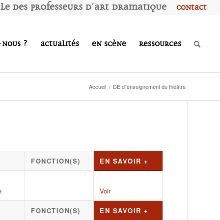
ale des
P
rofesseurs d'
A
rt
D
ramatique
Contact
-nous ?
Actualités
En scène
Ressources
Accueil
/
DE d"enseignement du théâtre
FONCTION(S)
EN SAVOIR +
e
Voir
FONCTION(S)
EN SAVOIR +