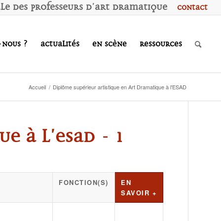
ale des
P
rofesseurs d'
A
rt
D
ramatique
Contact
-nous ?
Actualités
En scène
Ressources
Accueil
/
Diplôme supérieur artistique en Art Dramatique à l'ESAD
e à l'ESAD - 1
FONCTION(S)
EN
SAVOIR +