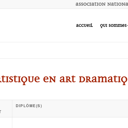
A
ssociation
N
ation
Accueil
Qui sommes
tistique en Art Dramatiqu
DIPLÔME(S)
T