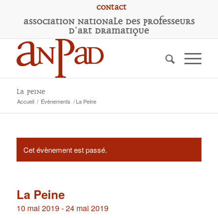
Contact
A
ssociation
N
ationale des
P
rofesseurs
d'
A
rt
D
ramatique
La Peine
Accueil
/
Évènements
/
La Peine
Cet évènement est passé.
La Peine
10 mai 2019
-
24 mai 2019