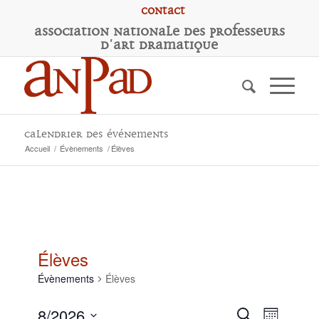
Contact
A
ssociation
N
ationale des
P
rofesseurs
d'
A
rt
D
ramatique
Calendrier des événements
Accueil
/
Évènements
/
Élèves
Élèves
Évènements
Élèves
Recherc
Naviga
8/2026
Recherche