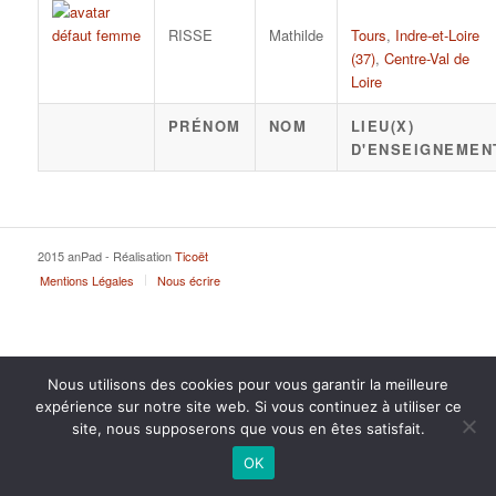
RISSE
Mathilde
Tours
,
Indre-et-Loire
(37)
,
Centre-Val de
Loire
PRÉNOM
NOM
LIEU(X)
D'ENSEIGNEMEN
2015 anPad - Réalisation
Ticoët
Mentions Légales
Nous écrire
Nous utilisons des cookies pour vous garantir la meilleure
expérience sur notre site web. Si vous continuez à utiliser ce
site, nous supposerons que vous en êtes satisfait.
OK