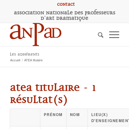
Contact
A
ssociation
N
ationale des
P
rofesseurs
d'
A
rt
D
ramatique
Les adhérents
Accueil
/
ATEA titulaire
ATEA titulaire - 1
résultat(s)
PRÉNOM
NOM
LIEU(X)
D'ENSEIGNEMEN