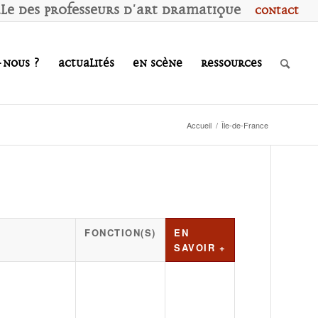
ale des
P
rofesseurs d'
A
rt
D
ramatique
Contact
-nous ?
Actualités
En scène
Ressources
Accueil
/
Île-de-France
FONCTION(S)
EN
SAVOIR +