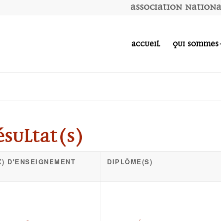
A
ssociation
N
ation
Accueil
Qui sommes
ésultat(s)
X) D'ENSEIGNEMENT
DIPLÔME(S)