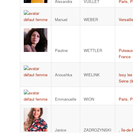
Alexandra
VUILLET
Paris
,
P
Manuel
WEBER
Versaill
Pauline
WETTLER
Puteaux
France
Anoushka
WIELINK
Issy le
Seine (9
Emmanuelle
WION
Paris
,
P
Janice
ZADROZYNSKI
,
Île-de