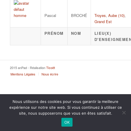
Pascal
BROCHÉ
Troyes
,
Aube (10)
,
Grand Est
PRÉNOM
NOM
LIEU(X)
D'ENSEIGNEME
2015 anPad - Réalisation
Ticoët
Mentions Légales
Nous écrire
Nous utilisons des cookies pour vous garantir la meilleure
expérience sur notre site web. Si vous continuez à utiliser ce
site, nous supposerons que vous en êtes satisfait.
OK