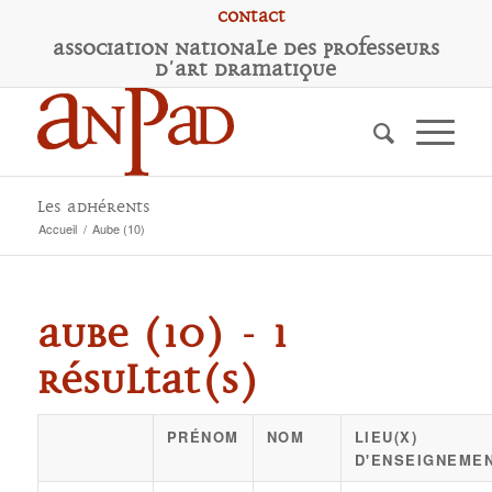
Contact
A
ssociation
N
ationale des
P
rofesseurs
d'
A
rt
D
ramatique
Les adhérents
Accueil
/
Aube (10)
Aube (10) - 1
résultat(s)
PRÉNOM
NOM
LIEU(X)
D'ENSEIGNEME