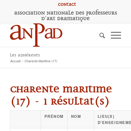
Contact
A
ssociation
N
ationale des
P
rofesseurs
d'
A
rt
D
ramatique
Les adhérents
Accueil
/
Charente Maritime (17)
Charente Maritime
(17) - 1 résultat(s)
PRÉNOM
NOM
LIEU(X)
D'ENSEIGNEM