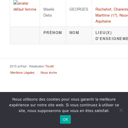
Maelle
GEORGES
Rochefort
,
Charent
Delia
Maritime (17)
,
Nouv
Aquitaine
PRÉNOM
NOM
LIEU(X)
D'ENSEIGNEM
2015 anPad - Réalisation
Ticoët
Mentions Légales
Nous écrire
Nous utilisons des cookies pour vous garantir la meilleure
expérience sur notre site web. Si vous continuez à utiliser ce
site, nous supposerons que vous en êtes satisfait.
OK