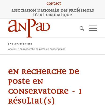
Contact
A
ssociation
N
ationale des
P
rofesseurs
d'
A
rt
D
ramatique
Les adhérents
Accueil
/
en recherche de poste en conservatoire
en recherche de
poste en
conservatoire - 1
résultat(s)