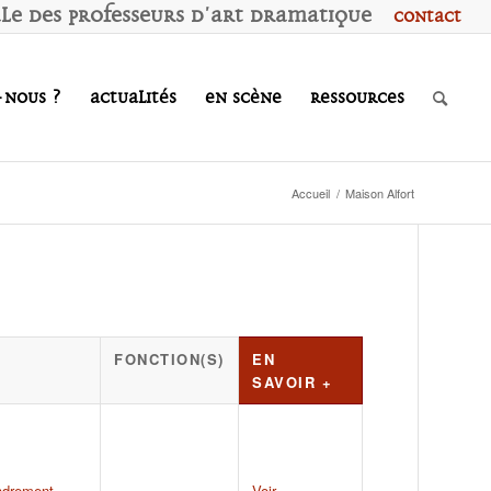
ale des
P
rofesseurs d'
A
rt
D
ramatique
Contact
-nous ?
Actualités
En scène
Ressources
Accueil
/
Maison Alfort
FONCTION(S)
EN
SAVOIR +
adrement
Voir