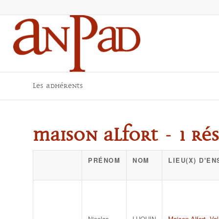
Les adhérents
Maison Alfort - 1 rés
PRÉNOM
NOM
LIEU(X) D'E
Nicolas
LUQUIN
Maison Alfort
,
Val