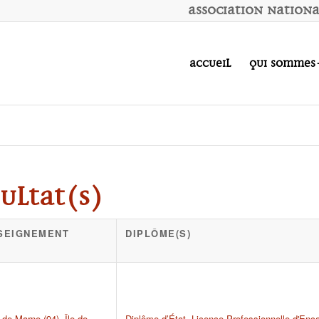
A
ssociation
N
ation
Accueil
Qui sommes
ultat(s)
NSEIGNEMENT
DIPLÔME(S)
-de-Marne (94)
,
Île-de-
Diplôme d’État
,
Licence Professionnelle d'Enc