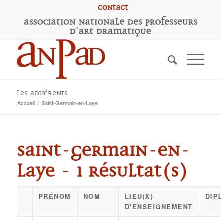
Contact
A
ssociation
N
ationale des
P
rofesseurs
d'
A
rt
D
ramatique
Les adhérents
Accueil
/
Saint-Germain-en-Laye
Saint-Germain-en-
Laye - 1 résultat(s)
PRÉNOM
NOM
LIEU(X)
DIP
D'ENSEIGNEMENT