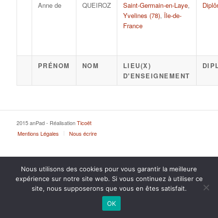
Anne de
QUEIROZ
Saint-Germain-en-Laye
,
Diplô
Yvelines (78)
,
Île-de-
France
PRÉNOM
NOM
LIEU(X)
DIP
D'ENSEIGNEMENT
2015 anPad - Réalisation
Ticoët
Mentions Légales
Nous écrire
Nous utilisons des cookies pour vous garantir la meilleure
expérience sur notre site web. Si vous continuez à utiliser ce
site, nous supposerons que vous en êtes satisfait.
OK