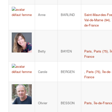
Anne
BARLIND
Saint-Maur-des-Fo
Val-de-Marne (94)
,
de-France
Betty
BAYEN
Paris
,
Paris (75)
,
Î
France
Carole
BERGEN
,
Paris (75)
,
Île-de-
France
Olivier
BESSON
Paris
,
Île-de-Franc