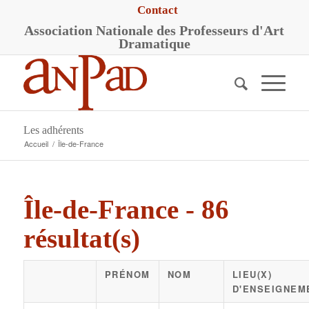
Contact
A
ssociation
N
ationale des
P
rofesseurs d'
A
rt
D
ramatique
Les adhérents
Accueil
/
Île-de-France
Île-de-France - 86
résultat(s)
PRÉNOM
NOM
LIEU(X)
D'ENSEIGNEM