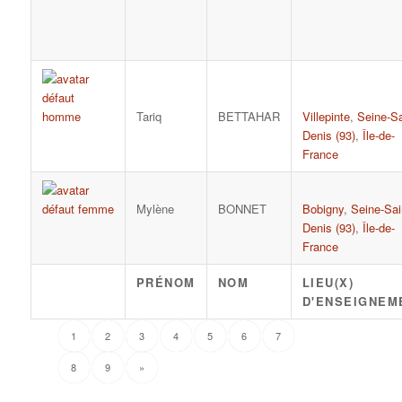
Tariq
BETTAHAR
Villepinte
,
Seine-Sa
Denis (93)
,
Île-de-
France
Mylène
BONNET
Bobigny
,
Seine-Sai
Denis (93)
,
Île-de-
France
PRÉNOM
NOM
LIEU(X)
D'ENSEIGNEM
1
2
3
4
5
6
7
8
9
»