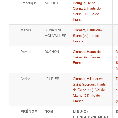
Frédérique
AUFORT
Bourg-la-Reine
,
Clamart
,
Hauts-de-
Seine (92)
,
Île-de-
France
Manon
CONAN de
Clamart
,
Hauts-de-
MONVALLIER
Seine (92)
,
Île-de-
France
Perrine
DUCHON
Clamart
,
Hauts-de-
M
Seine (92)
,
Île-de-
t
France
S
N
Cédric
LAURIER
Clamart
,
Villeneuve-
Saint-Georges
,
Hauts-
m
de-Seine (92)
,
Val-de-
c
Marne (94)
,
Île-de-
m
France
(
PRÉNOM
NOM
LIEU(X)
D'ENSEIGNEMENT