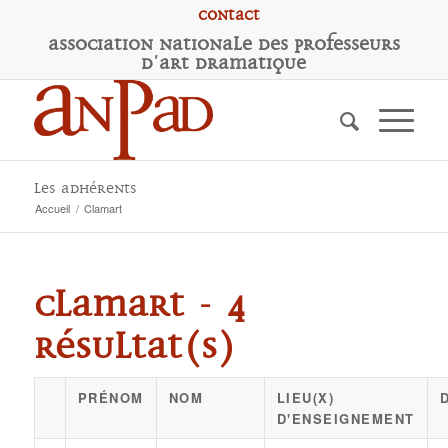
Contact
A
ssociation
N
ationale des
P
rofesseurs
d'
A
rt
D
ramatique
Les adhérents
Accueil
/
Clamart
Clamart - 4
résultat(s)
PRÉNOM
NOM
LIEU(X)
D'ENSEIGNEMENT