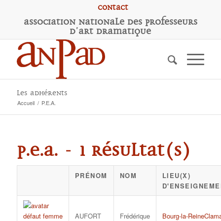
Contact
A
ssociation
N
ationale des
P
rofesseurs
d'
A
rt
D
ramatique
Les adhérents
Accueil
/
P.E.A.
P.E.A. - 1 résultat(s)
PRÉNOM
NOM
LIEU(X)
D'ENSEIGNEME
AUFORT
Frédérique
Bourg-la-Reine
Clama