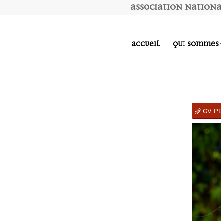
A
ssociation
N
ation
Accueil
Qui sommes
CV P