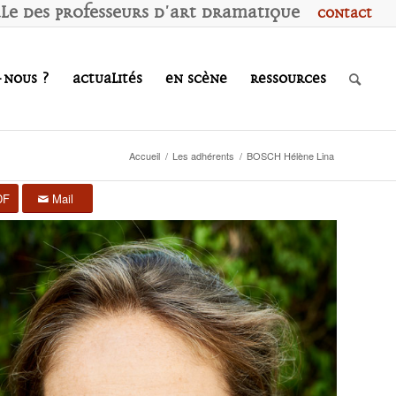
ale des
P
rofesseurs d'
A
rt
D
ramatique
Contact
-nous ?
Actualités
En scène
Ressources
Accueil
/
Les adhérents
/
BOSCH Hélène Lina
DF
Mail