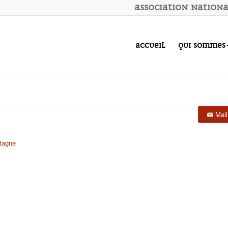
A
ssociation
N
ation
Accueil
Qui sommes
Mail
tagne