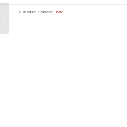
2015 anPad - Réalisation
Ticoët
MARCHAND Bruno