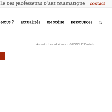
ale des
P
rofesseurs d'
A
rt
D
ramatique
Contact
-nous ?
Actualités
En scène
Ressources
Accueil
/
Les adhérents
/
GROSCHE Frédéric