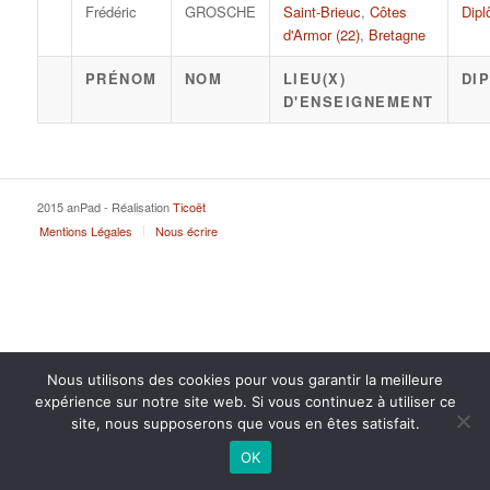
Frédéric
GROSCHE
Saint-Brieuc
,
Côtes
Dipl
d'Armor (22)
,
Bretagne
PRÉNOM
NOM
LIEU(X)
DI
D'ENSEIGNEMENT
2015 anPad - Réalisation
Ticoët
Mentions Légales
Nous écrire
Nous utilisons des cookies pour vous garantir la meilleure
expérience sur notre site web. Si vous continuez à utiliser ce
site, nous supposerons que vous en êtes satisfait.
OK