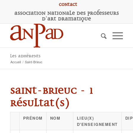
Contact
A
ssociation
N
ationale des
P
rofesseurs
d'
A
rt
D
ramatique
Les adhérents
Accueil
/
Saint-Brieuc
Saint-Brieuc - 1
résultat(s)
PRÉNOM
NOM
LIEU(X)
DI
D'ENSEIGNEMENT