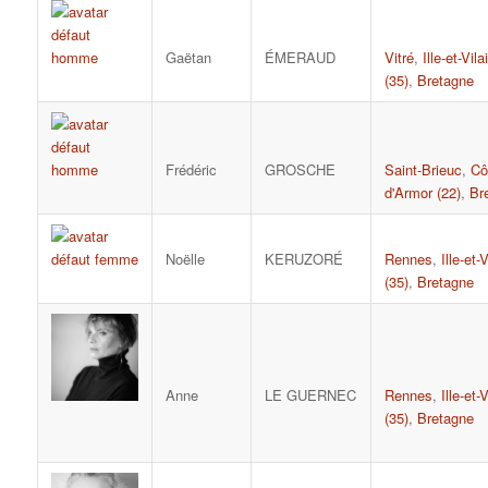
Gaëtan
ÉMERAUD
Vitré
,
Ille-et-Vila
(35)
,
Bretagne
Frédéric
GROSCHE
Saint-Brieuc
,
Cô
d'Armor (22)
,
Br
Noëlle
KERUZORÉ
Rennes
,
Ille-et-
(35)
,
Bretagne
Anne
LE GUERNEC
Rennes
,
Ille-et-
(35)
,
Bretagne