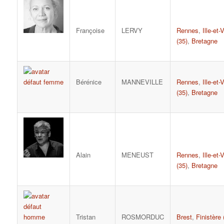
Françoise
LERVY
Rennes
,
Ille-et-
(35)
,
Bretagne
Bérénice
MANNEVILLE
Rennes
,
Ille-et-
(35)
,
Bretagne
Alain
MENEUST
Rennes
,
Ille-et-
(35)
,
Bretagne
Tristan
ROSMORDUC
Brest
,
Finistère 