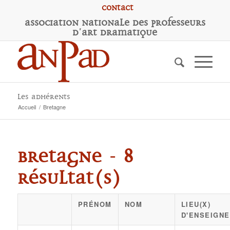
Contact
A
ssociation
N
ationale des
P
rofesseurs
d'
A
rt
D
ramatique
Les adhérents
Accueil
/
Bretagne
Bretagne - 8
résultat(s)
PRÉNOM
NOM
LIEU(X)
D'ENSEIGN