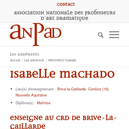
Contact
A
ssociation
N
ationale des
P
rofesseurs
d'
A
rt
D
ramatique
Les adhérents
Accueil
/
Les adhérents
/
MACHADO Isabelle
Isabelle MACHADO
Lieu(x) d'enseignement :
Brive-la-Gaillarde
,
Corrèze (19)
,
Nouvelle Aquitaine
Diplôme(s) :
Maîtrise
Enseigne au CRD de Brive-la-
Gaillarde