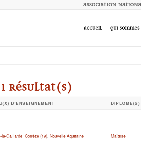
A
ssociation
N
ation
Accueil
Qui sommes
1 résultat(s)
U(X) D'ENSEIGNEMENT
DIPLÔME(S)
-la-Gaillarde
,
Corrèze (19)
,
Nouvelle Aquitaine
Maîtrise