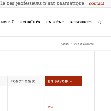
ale des
P
rofesseurs d'
A
rt
D
ramatique
Contact
-nous ?
Actualités
En scène
Ressources
Accueil
/
Brive-la-Gaillarde
FONCTION(S)
EN SAVOIR +
Voir