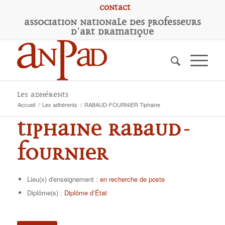
Contact
A
ssociation
N
ationale des
P
rofesseurs
d'
A
rt
D
ramatique
Les adhérents
Accueil
/
Les adhérents
/
RABAUD-FOURNIER Tiphaine
Tiphaine RABAUD-
FOURNIER
Lieu(x) d'enseignement :
en recherche de poste
Diplôme(s) :
Diplôme d’État