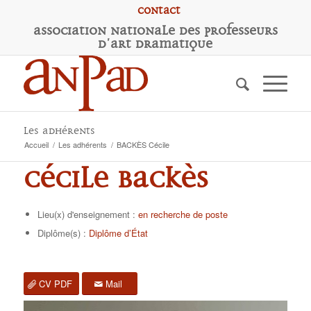
Contact
A
ssociation
N
ationale des
P
rofesseurs
d'
A
rt
D
ramatique
Les adhérents
Accueil
/
Les adhérents
/
BACKÈS Cécile
Cécile BACKÈS
Lieu(x) d'enseignement :
en recherche de poste
Diplôme(s) :
Diplôme d’État
CV PDF
Mail