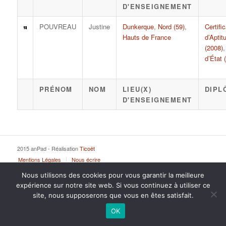
D'ENSEIGNEMENT
POUVREAU
Justine
Dunkerque
,
Nord (59)
,
Certific
Hauts de France
d’Aptit
(2008)
d’État 
PRÉNOM
NOM
LIEU(X)
DIPL
D'ENSEIGNEMENT
2015 anPad - Réalisation
Ticoët
Mentions Légales
Nous écrire
Nous utilisons des cookies pour vous garantir la meilleure
expérience sur notre site web. Si vous continuez à utiliser ce
site, nous supposerons que vous en êtes satisfait.
OK