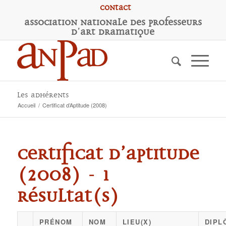
Contact
A
ssociation
N
ationale des
P
rofesseurs
d'
A
rt
D
ramatique
Les adhérents
Accueil
/
Certificat d’Aptitude (2008)
Certificat d’Aptitude
(2008) - 1
résultat(s)
PRÉNOM
NOM
LIEU(X)
DIPL