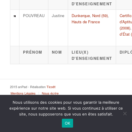
D'ENSEIGNEMENT
POUVREAU
Justine
Dunkerque
,
Nord (59)
,
Certific
Hauts de France
d’Aptit
(2008)
d’État 
PRÉNOM
NOM
LIEU(X)
DIPL
D'ENSEIGNEMENT
2015 anPad - Réalisation
Ticoët
Mentions Légales
Nous écrire
Nous utilisons des cookies pour vous garantir la meilleure
expérience sur notre site web. Si vous continuez à utiliser ce
site, nous supposerons que vous en êtes satisfait.
OK