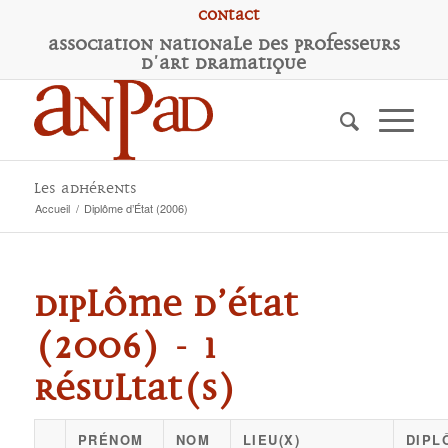
Contact
A
ssociation
N
ationale des
P
rofesseurs
d'
A
rt
D
ramatique
Les adhérents
Accueil
/
Diplôme d’État (2006)
Diplôme d’État
(2006) - 1
résultat(s)
PRÉNOM
NOM
LIEU(X)
DIPL