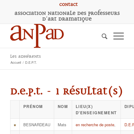
Contact
A
ssociation
N
ationale des
P
rofesseurs
d'
A
rt
D
ramatique
Les adhérents
Accueil
/
D.E.P.T.
D.E.P.T. - 1 résultat(s)
PRÉNOM
NOM
LIEU(X)
DIP
D'ENSEIGNEMENT
BESNARDEAU
Mats
en recherche de poste
,
D.E.P