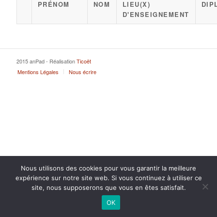
PRÉNOM
NOM
LIEU(X)
DIP
D'ENSEIGNEMENT
2015 anPad - Réalisation
Ticoët
Mentions Légales
Nous écrire
Nous utilisons des cookies pour vous garantir la meilleure
expérience sur notre site web. Si vous continuez à utiliser ce
site, nous supposerons que vous en êtes satisfait.
OK