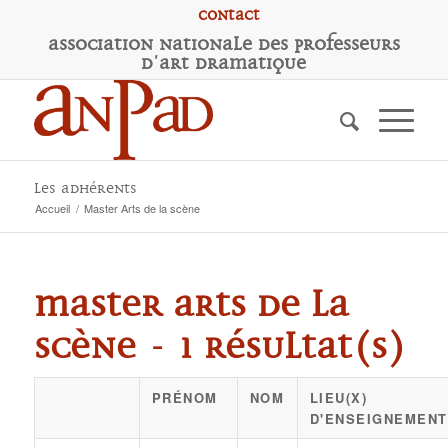
Contact
A
ssociation
N
ationale des
P
rofesseurs
d'
A
rt
D
ramatique
Les adhérents
Accueil
/
Master Arts de la scène
Master Arts de la
scène - 1 résultat(s)
PRÉNOM
NOM
LIEU(X)
D'ENSEIGNEMENT