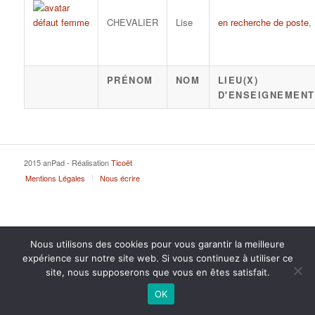
CHEVALIER
Lise
en recherche de poste
,
PRÉNOM
NOM
LIEU(X)
D'ENSEIGNEMENT
2015 anPad - Réalisation
Ticoët
Mentions Légales
Nous écrire
Nous utilisons des cookies pour vous garantir la meilleure
expérience sur notre site web. Si vous continuez à utiliser ce
site, nous supposerons que vous en êtes satisfait.
OK