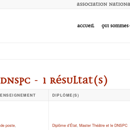
A
ssociation
N
ation
Accueil
Qui sommes
DNSPC - 1 résultat(s)
D'ENSEIGNEMENT
DIPLÔME(S)
 de poste
,
Diplôme d’État
,
Master Théâtre et le DNSPC