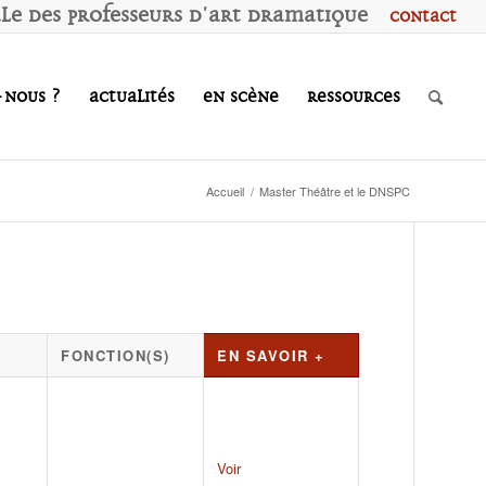
ale des
P
rofesseurs d'
A
rt
D
ramatique
Contact
-nous ?
Actualités
En scène
Ressources
Accueil
/
Master Théâtre et le DNSPC
FONCTION(S)
EN SAVOIR +
Voir