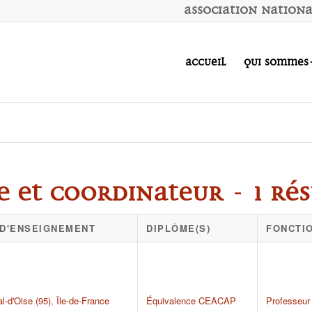
A
ssociation
N
ation
Accueil
Qui sommes
e et coordinateur - 1 rés
 D'ENSEIGNEMENT
DIPLÔME(S)
FONCTIO
al-d'Oise (95)
,
Île-de-France
Équivalence CEACAP
Professeur 