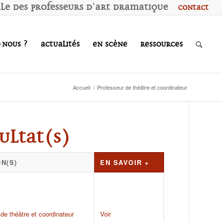
ale des
P
rofesseurs d'
A
rt
D
ramatique
Contact
-nous ?
Actualités
En scène
Ressources
Accueil
/
Professeur de théâtre et coordinateur
ultat(s)
N(S)
EN SAVOIR +
de théâtre et coordinateur
Voir