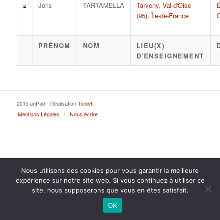
Joris
TARTAMELLA
Tarveny
,
Val-d'Oise
É
(95)
,
Île-de-France
PRÉNOM
NOM
LIEU(X)
D'ENSEIGNEMENT
2015 anPad - Réalisation
Ticoët
Mentions Légales
Nous écrire
Nous utilisons des cookies pour vous garantir la meilleure
expérience sur notre site web. Si vous continuez à utiliser ce
site, nous supposerons que vous en êtes satisfait.
OK