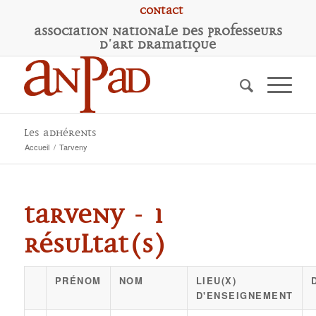
Contact
A
ssociation
N
ationale des
P
rofesseurs
d'
A
rt
D
ramatique
Les adhérents
Accueil
/
Tarveny
Tarveny - 1
résultat(s)
PRÉNOM
NOM
LIEU(X)
D'ENSEIGNEMENT