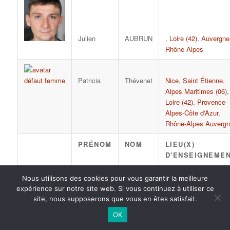
Julien
AUBRUN
,
Loire (42)
,
Auvergne
Rhône Alpes
Patricia
Thévenet
Nice
,
Saint Étienne
,
Alpes Maritimes (06)
,
Loire (42)
,
Provence-
Alpes-Côte d'Azur
,
Rhône-Alpes Auvergn
PRÉNOM
NOM
LIEU(X)
D'ENSEIGNEME
Nous utilisons des cookies pour vous garantir la meilleure
expérience sur notre site web. Si vous continuez à utiliser ce
site, nous supposerons que vous en êtes satisfait.
2015 anPad - Réalisation
Ticoët
OK
Mentions Légales
Nous écrire