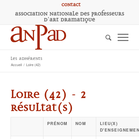
Contact
A
ssociation
N
ationale des
P
rofesseurs
d'
A
rt
D
ramatique
Les adhérents
Accueil
/
Loire (42)
Loire (42) - 2
résultat(s)
PRÉNOM
NOM
LIEU(X)
D'ENSEIGNEME