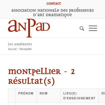
Contact
A
ssociation
N
ationale des
P
rofesseurs
d'
A
rt
D
ramatique
Les adhérents
Accueil
/
Montpellier
Montpellier - 2
résultat(s)
PRÉNOM
NOM
LIEU(X)
D
D'ENSEIGNEMENT