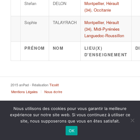
Stefan
DELON
Montpellier
,
Hérault
(34)
,
Occitanie
Sophie
TALAYRACH
Montpellier
,
Hérault
(34)
,
Midi-Pyrénées
Languedoc-Roussillon
PRÉNOM
NOM
LIEU(X)
D
D'ENSEIGNEMENT
2015 anPad - Réalisation
Ticoët
Mentions Légales
Nous écrire
Nous utilisons des cookies pour vous garantir la meilleure
expérience sur notre site web. Si vous continuez à utiliser ce
site, nous supposerons que vous en êtes satisfait.
OK