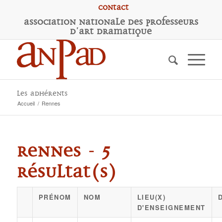
Contact
A
ssociation
N
ationale des
P
rofesseurs
d'
A
rt
D
ramatique
Les adhérents
Accueil
/
Rennes
Rennes - 5
résultat(s)
PRÉNOM
NOM
LIEU(X)
D'ENSEIGNEMENT