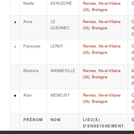
Noëlle
KERUZORÉ
Rennes
,
Ille-et-Vilaine
D
(35)
,
Bretagne
Anne
LE
Rennes
,
Ille-et-Vilaine
C
GUERNEC
(35)
,
Bretagne
d
D
Françoise
LERVY
Rennes
,
Ille-et-Vilaine
C
(35)
,
Bretagne
d
D
Bérénice
MANNEVILLE
Rennes
,
Ille-et-Vilaine
M
(35)
,
Bretagne
é
t
Alain
MENEUST
Rennes
,
Ille-et-Vilaine
C
(35)
,
Bretagne
d
D
PRÉNOM
NOM
LIEU(X)
D'ENSEIGNEMENT