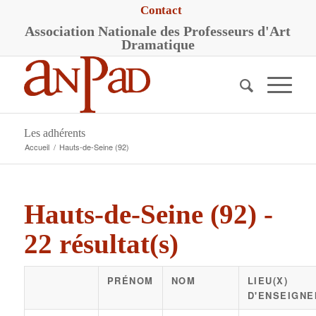
Contact
A
ssociation
N
ationale des
P
rofesseurs d'
A
rt
D
ramatique
Les adhérents
Accueil
/
Hauts-de-Seine (92)
Hauts-de-Seine (92) -
22 résultat(s)
PRÉNOM
NOM
LIEU(X)
D'ENSEIGN