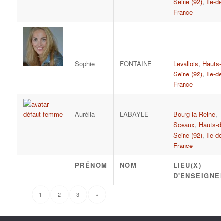
Seine (92)
,
Île-d
France
Sophie
FONTAINE
Levallois
,
Hauts-
Seine (92)
,
Île-d
France
Aurélia
LABAYLE
Bourg-la-Reine
,
Sceaux
,
Hauts-d
Seine (92)
,
Île-d
France
PRÉNOM
NOM
LIEU(X)
D'ENSEIGN
1
2
3
»