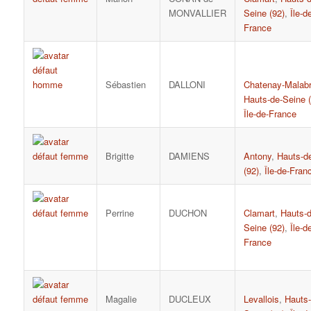
MONVALLIER
Seine (92)
,
Île-d
France
Sébastien
DALLONI
Chatenay-Malab
Hauts-de-Seine (
Île-de-France
Brigitte
DAMIENS
Antony
,
Hauts-d
(92)
,
Île-de-Fran
Perrine
DUCHON
Clamart
,
Hauts-d
Seine (92)
,
Île-d
France
Magalie
DUCLEUX
Levallois
,
Hauts-