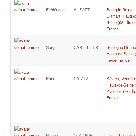
Frédérique
AUFORT
Bourg-la-Reine
,
Clamart
,
Hauts-d
Seine (92)
,
Île-d
France
Serge
CARTELLIER
Boulogne-Billanc
Hauts-de-Seine (
Île-de-France
Karin
CATALA
Sèvres
,
Versaill
Hauts-de-Seine (
Yvelines (78)
,
Îl
France
Manon
CONAN de
Clamart
,
Hauts-d