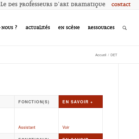
ale des
P
rofesseurs d'
A
rt
D
ramatique
Contact
-nous ?
Actualités
En scène
Ressources
Accueil
/
DET
FONCTION(S)
EN SAVOIR +
Assistant
Voir