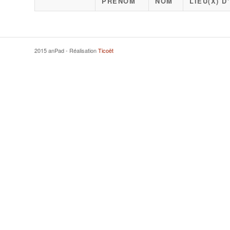
PRÉNOM
NOM
LIEU(X) 
2015 anPad - Réalisation
Ticoët