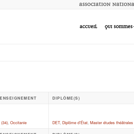
A
ssociation
N
ation
Accueil
Qui sommes
D'ENSEIGNEMENT
DIPLÔME(S)
 (34)
,
Occitanie
DET
,
Diplôme d’État
,
Master études théâtrales