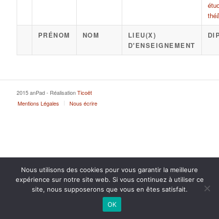
étu
théâ
PRÉNOM
NOM
LIEU(X)
DI
D'ENSEIGNEMENT
2015 anPad - Réalisation
Ticoët
Mentions Légales
Nous écrire
Nous utilisons des cookies pour vous garantir la meilleure
expérience sur notre site web. Si vous continuez à utiliser ce
site, nous supposerons que vous en êtes satisfait.
OK