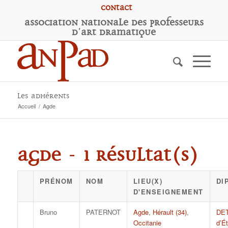
Contact
A
ssociation
N
ationale des
P
rofesseurs
d'
A
rt
D
ramatique
Les adhérents
Accueil
/
Agde
Agde - 1 résultat(s)
PRÉNOM
NOM
LIEU(X)
DI
D'ENSEIGNEMENT
Bruno
PATERNOT
Agde
,
Hérault (34)
,
DE
Occitanie
d’Ét