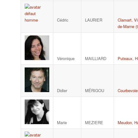
Cédric
LAURIER
Clamart
,
Vi
de-Marne (
Véronique
MAILLIARD
Puteaux
,
H
Didier
MÉRIGOU
Courbevoie
Marie
MEZIERE
Meudon
,
H