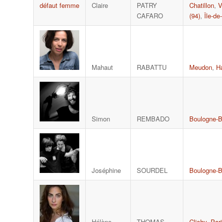
Claire
PATRY
Chatillon
,
V
CAFARO
(94)
,
Île-de
Mahaut
RABATTU
Meudon
,
H
Simon
REMBADO
Boulogne-Bi
Joséphine
SOURDEL
Boulogne-Bi
Hélène
THOMAS-
Clichy
,
Par