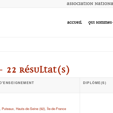
A
ssociation
N
ation
Accueil
Qui sommes
- 22 résultat(s)
 D'ENSEIGNEMENT
DIPLÔME(S)
,
Puteaux
,
Hauts-de-Seine (92)
,
Île-de-France