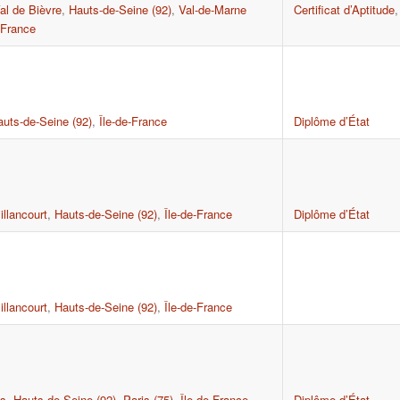
al de Bièvre
,
Hauts-de-Seine (92)
,
Val-de-Marne
Certificat d’Aptitude
-France
auts-de-Seine (92)
,
Île-de-France
Diplôme d’État
llancourt
,
Hauts-de-Seine (92)
,
Île-de-France
Diplôme d’État
llancourt
,
Hauts-de-Seine (92)
,
Île-de-France
is
,
Hauts-de-Seine (92)
,
Paris (75)
,
Île-de-France
Diplôme d’État