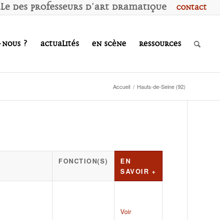
ale des
P
rofesseurs d'
A
rt
D
ramatique
Contact
-nous ?
Actualités
En scène
Ressources
Accueil
/
Hauts-de-Seine (92)
FONCTION(S)
EN
SAVOIR +
Voir