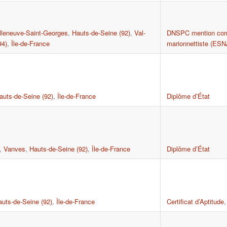
lleneuve-Saint-Georges
,
Hauts-de-Seine (92)
,
Val-
DNSPC mention co
94)
,
Île-de-France
marionnettiste (ES
auts-de-Seine (92)
,
Île-de-France
Diplôme d’État
,
Vanves
,
Hauts-de-Seine (92)
,
Île-de-France
Diplôme d’État
auts-de-Seine (92)
,
Île-de-France
Certificat d’Aptitude