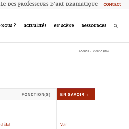
ale des
P
rofesseurs d'
A
rt
D
ramatique
Contact
-nous ?
Actualités
En scène
Ressources
Accueil
/
Vienne (86)
FONCTION(S)
EN SAVOIR +
d’État
Voir