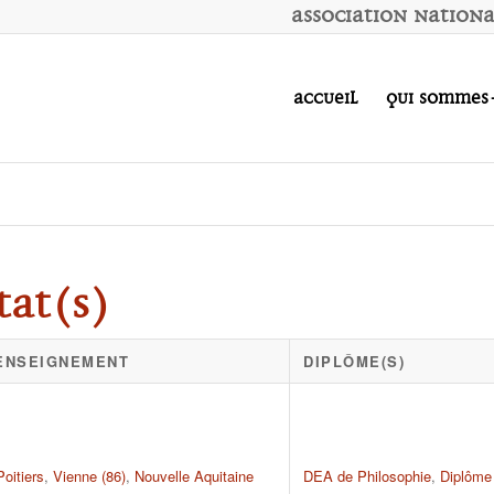
A
ssociation
N
ation
Accueil
Qui sommes
tat(s)
'ENSEIGNEMENT
DIPLÔME(S)
Poitiers
,
Vienne (86)
,
Nouvelle Aquitaine
DEA de Philosophie
,
Diplôme 