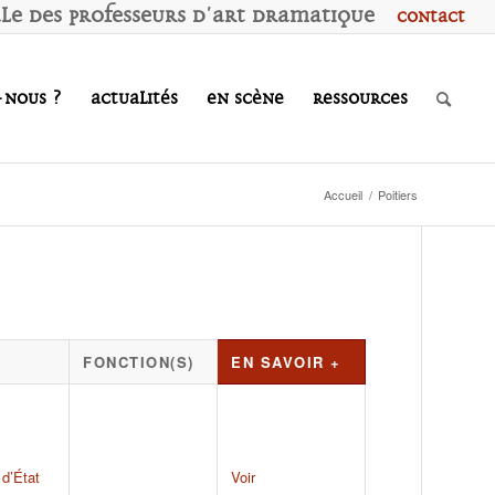
ale des
P
rofesseurs d'
A
rt
D
ramatique
Contact
-nous ?
Actualités
En scène
Ressources
Accueil
/
Poitiers
FONCTION(S)
EN SAVOIR +
d’État
Voir