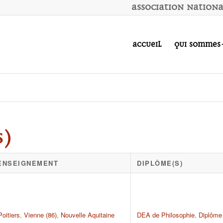
A
ssociation
N
ation
Accueil
Qui sommes
s)
'ENSEIGNEMENT
DIPLÔME(S)
Poitiers
,
Vienne (86)
,
Nouvelle Aquitaine
DEA de Philosophie
,
Diplôme 