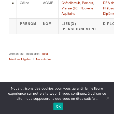
Céline
AGNIEL
Châtellerault
,
Poitiers
,
DEA d
Vienne (86)
,
Nouvelle
Philoso
Aquitaine
Diplôme
PRÉNOM
NOM
LIEU(X)
DIPL
D'ENSEIGNEMENT
2015 anPad - Réalisation
Ticoët
Mentions Légales
Nous écrire
Nous utilisons des cookies pour vous garantir la meilleure
expérience sur notre site web. Si vous continuez à utiliser ce
site, nous supposerons que vous en êtes satisfait.
OK