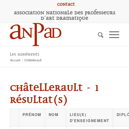
Contact
A
ssociation
N
ationale des
P
rofesseurs
d'
A
rt
D
ramatique
Les adhérents
Accueil
/
Châtellerault
Châtellerault - 1
résultat(s)
PRÉNOM
NOM
LIEU(X)
DIPL
D'ENSEIGNEMENT