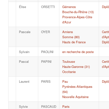
Élise
ORSETTI
Gémenos
Dipl
Bouche-du-Rhône (13)
Provence-Alpes-Côte
d'Azur
Pascale
OYER
Amiens
Certi
Somme (80)
d’Apt
Hauts de France
Dipl
Sylvain
PAOLINI
en recherche de poste
Pascal
PAPINI
Toulouse
Certi
Haute-Garonne (31)
d’Apt
Occitanie
Laurent
PARIS
Pau
Dipl
Pyrénées-Atlantiques
(64)
Nouvelle Aquitaine
Sylvie
PASCAUD
Paris