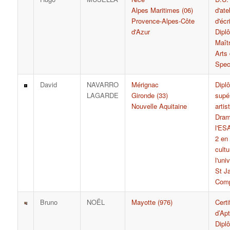
Alpes Maritimes (06)
d'ate
Provence-Alpes-Côte
d'écr
d'Azur
Dipl
Maît
Arts
Spec
David
NAVARRO
Mérignac
Dipl
LAGARDE
Gironde (33)
supé
Nouvelle Aquitaine
artis
Dram
l'ES
2 en
cultu
l'uni
St J
Comp
Bruno
NOËL
Mayotte (976)
Certi
d’Apt
Dipl