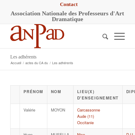
Contact
A
ssociation
N
ationale des
P
rofesseurs d'
A
rt
D
ramatique
Les adhérents
Accueil
/
actes du CA du
/
Les adhérents
PRÉNOM
NOM
LIEU(X)
DIP
D'ENSEIGNEMENT
Valérie
MOYON
Carcassonne
Aude (11)
Occitanie
Hugo
MUSELLA
Nice
D.U.