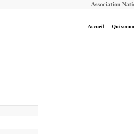
A
ssociation
N
at
Accueil
Qui somm