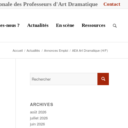
ionale des
P
rofesseurs d'
A
rt
D
ramatique
Contact
es-nous ?
Actualités
En scène
Ressources
Accueil
/
Actualités
/
Annonces Emploi
/
AEA Art Dramatique (H/F)
ARCHIVES
août 2026
juillet 2026
juin 2026