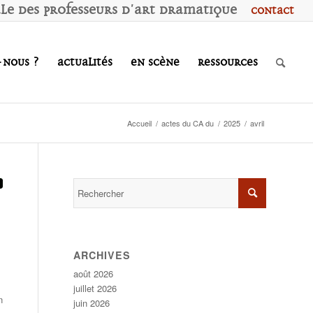
ale des
P
rofesseurs d'
A
rt
D
ramatique
Contact
-nous ?
Actualités
En scène
Ressources
Accueil
/
actes du CA du
/
2025
/
avril
ARCHIVES
août 2026
juillet 2026
n
juin 2026