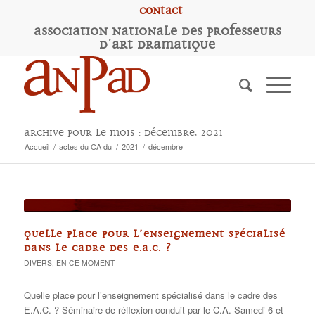
Contact
A
ssociation
N
ationale des
P
rofesseurs
d'
A
rt
D
ramatique
Archive pour le mois : décembre, 2021
Accueil
/
actes du CA du
/
2021
/
décembre
QUELLE PLACE POUR L’ENSEIGNEMENT SPÉCIALISÉ
DANS LE CADRE DES E.A.C. ?
DIVERS
,
EN CE MOMENT
Quelle place pour l’enseignement spécialisé dans le cadre des
E.A.C. ? Séminaire de réflexion conduit par le C.A. Samedi 6 et