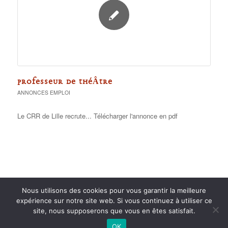
PROFESSEUR DE THÉÂTRE
ANNONCES EMPLOI
Le CRR de Lille recrute... Télécharger l'annonce en pdf
Nous utilisons des cookies pour vous garantir la meilleure
expérience sur notre site web. Si vous continuez à utiliser ce
site, nous supposerons que vous en êtes satisfait.
2015 anPad - Réalisation
Ticoët
OK