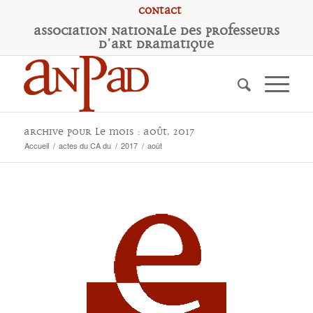
Contact
A
ssociation
N
ationale des
P
rofesseurs
d'
A
rt
D
ramatique
Archive pour le mois : août, 2017
Accueil
/
actes du CA du
/
2017
/
août