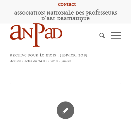
Contact
A
ssociation
N
ationale des
P
rofesseurs
d'
A
rt
D
ramatique
Archive pour le mois : janvier, 2019
Accueil
/
actes du CA du
/
2019
/
janvier