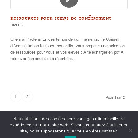
RESSOURCES POUR TEMPS DE CONFINEMENT
DIVERS
Chers anPadiens En ces temps de confinements, le Conseil
d'Administration toujours très actifs, vous propose une sélection
de ressources pour vous et vos élèves : À télécharger en pdf À
retrouver également : Le répertoire…
2
1
Page 1 sur 2
Nous utilisons des cookies pour vous garantir la meilleure
expérience sur notre site web. Si vous continuez à utiliser ce
site, nous supposerons que vous en êtes satisfait.
2015 anPad - Réalisation
Ticoët