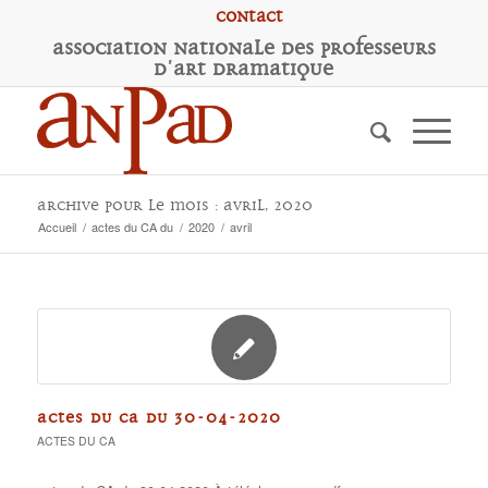
Contact
A
ssociation
N
ationale des
P
rofesseurs
d'
A
rt
D
ramatique
Archive pour le mois : avril, 2020
Accueil
/
actes du CA du
/
2020
/
avril
ACTES DU CA DU 30-04-2020
ACTES DU CA