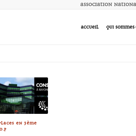
A
ssociation
N
ation
Accueil
Qui sommes
PLACES EN 3ÈME
O.P