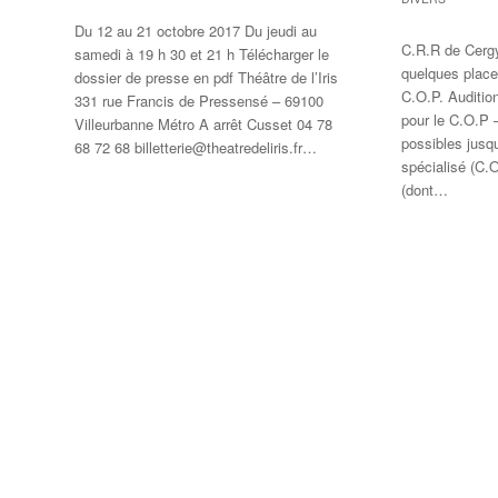
Du 12 au 21 octobre 2017 Du jeudi au
C.R.R de Cergy
samedi à 19 h 30 et 21 h Télécharger le
quelques place
dossier de presse en pdf Théâtre de l’Iris
C.O.P. Audition
331 rue Francis de Pressensé – 69100
pour le C.O.P –
Villeurbanne Métro A arrêt Cusset 04 78
possibles jusq
68 72 68 billetterie@theatredeliris.fr…
spécialisé (C.
(dont…