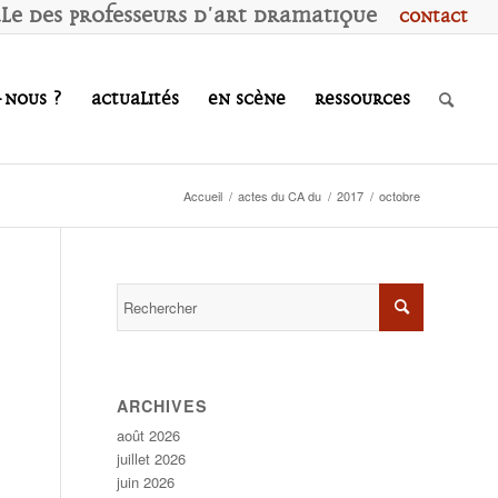
ale des
P
rofesseurs d'
A
rt
D
ramatique
Contact
-nous ?
Actualités
En scène
Ressources
Accueil
/
actes du CA du
/
2017
/
octobre
ARCHIVES
août 2026
juillet 2026
juin 2026